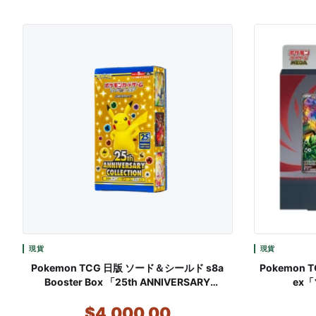
現貨
現貨
Pokemon TCG 日版 ソード＆シールド s8a
Pokemon T
Booster Box 「25th ANNIVERSARY
ex
COLLECTION」
$4,000.00