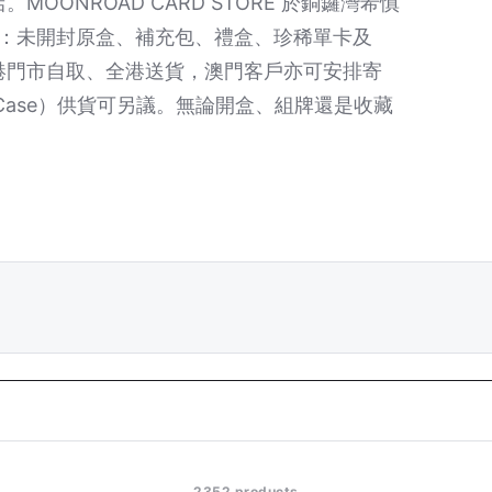
MOONROAD CARD STORE 於銅鑼灣希慎
卡牌：未開封原盒、補充包、禮盒、珍稀單卡及
香港門市自取、全港送貨，澳門客戶亦可安排寄
ase）供貨可另議。無論開盒、組牌還是收藏
2352 products