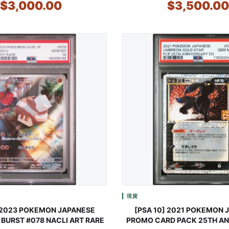
$3,000.00
$3,500.0
現貨
] 2023 POKEMON JAPANESE
[PSA 10] 2021 POKEMON 
BURST #078 NACLI ART RARE
PROMO CARD PACK 25TH A