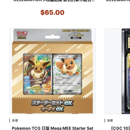
(Pre-order)
$65.00
售罄
售罄
Pokemon TCG 日版 Mega MEE Starter Set
[CGC 10]