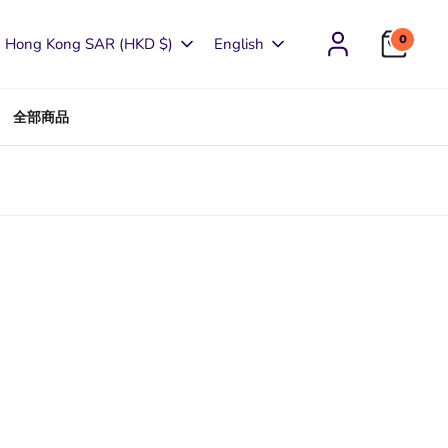
Currency
Language
0
Hong Kong SAR (HKD $)
English
全部商品