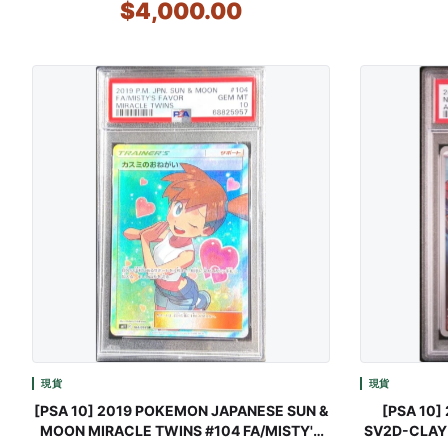
$4,000.00
現貨
現貨
[PSA 10] 2019 POKEMON JAPANESE SUN &
[PSA 10
MOON MIRACLE TWINS #104 FA/MISTY'S
SV2D-CLAY 