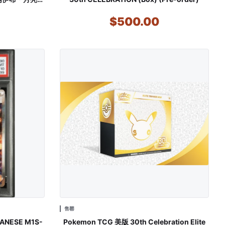
$500.00
售罄
PANESE M1S-
Pokemon TCG 美版 30th Celebration Elite