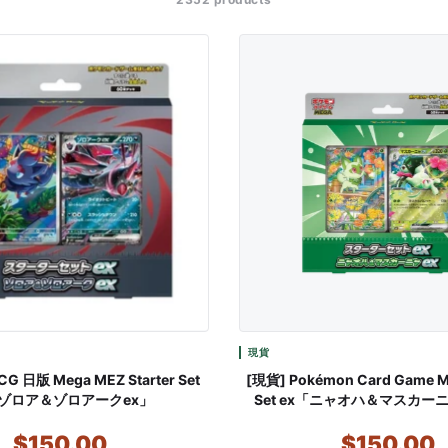
現貨
CG 日版 Mega MEZ Starter Set
[現貨] Pokémon Card Game M
「ゾロア＆ゾロアークex」
Set ex「ニャオハ＆マスカー
$150.00
$150.00