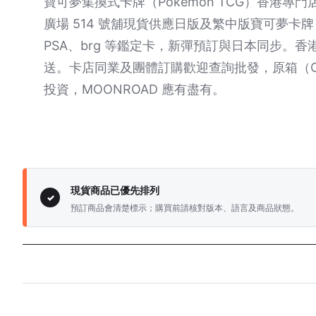
寶可夢集換式卡牌（Pokemon TCG）香港專門店。
廣場 514 號舖現貨供應日版及繁中版寶可夢
PSA、brg 等鑑定卡，新彈預訂與日本同步。
送。卡店同業及團體訂購歡迎查詢批發，原箱（C
投資，MOONROAD 應有盡有。
現貨商品已優先排列
✓
預訂商品會清楚標示；購買前請核對版本、語言及商品狀態。