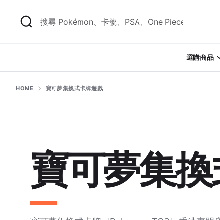
Skip
Search
搜
to
尋
content
Pokémon、
選購商品
卡
號、
PSA、
HOME
寶可夢集換式卡牌遊戲
One
Piece…
寶可夢集換