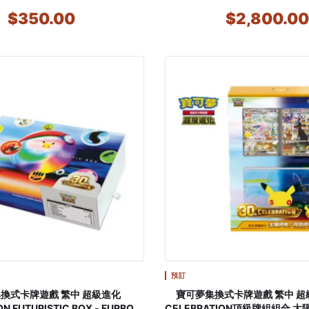
EDITION #012 UMBREON-GOL
$350.00
$2,800.0
25TH ANNIVERSARY 
預訂
卡牌遊戲 繁中 超級進化
寶可夢集換式卡牌遊戲 繁中 超級進化 30th
N FUTURISTIC BOX - FURBOX
CELEBRATION頂級牌組組合 