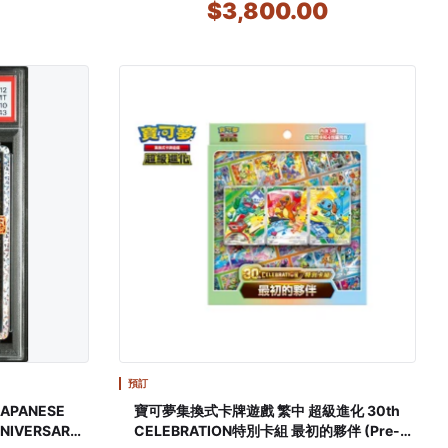
0
$3,800.00
,SYLVEON GX
預訂
JAPANESE
寶可夢集換式卡牌遊戲 繁中 超級進化 30th
NNIVERSARY
CELEBRATION特別卡組 最初的夥伴 (Pre-