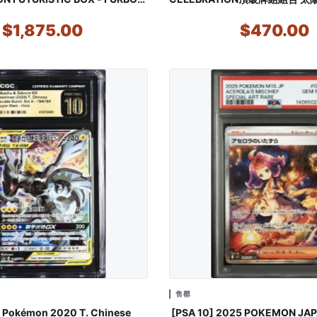
(Pre-order)
布 (Pre-order)
$1,875.00
$470.00
售罄
 Pokémon 2020 T. Chinese
[PSA 10] 2025 POKEMON JA