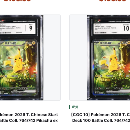
現貨
kémon 2026 T. Chinese Start
[CGC 10] Pokémon 2026 T. Ch
ttle Coll. 764/742 Pikachu ex
Deck 100 Battle Coll. 764/74