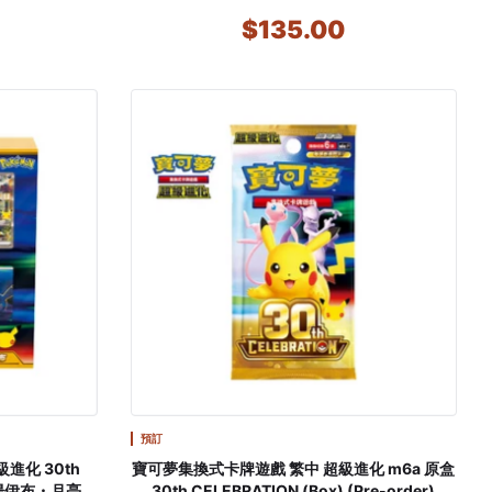
D STAR PCP
order)
0
$135.00
ED.
預訂
寶可夢集換式卡牌遊戲 繁中 超級進化 m6a 原盒
太陽伊布・月亮伊
30th CELEBRATION (Box) (Pre-order)