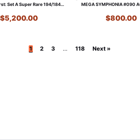
 Set A Super Rare 194/184
MEGA SYMPHONIA #090 A
ikachu & Zekrom GX
MISCHIEF SPECIAL AR
$5,200.00
$800.00
1
2
3
…
118
Next »