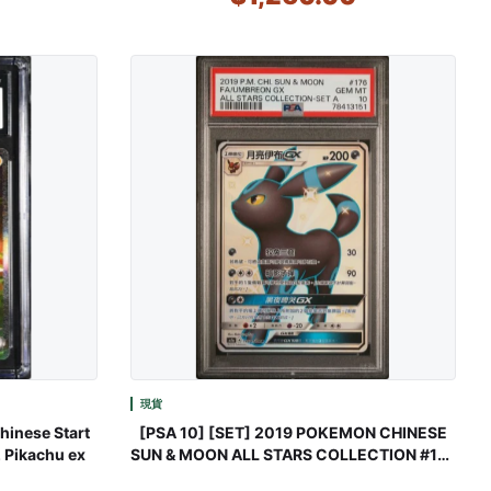
現貨
inese Start
[PSA 10] [SET] 2019 POKEMON CHINESE
2 Pikachu ex
SUN & MOON ALL STARS COLLECTION #176
#171 #171 FA/UMBREON GX ,ESPEON