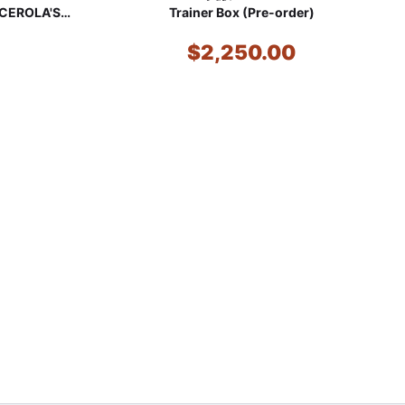
CEROLA'S
Trainer Box (Pre-order)
T RARE
$2,250.00