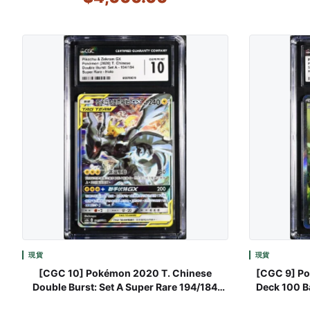
現貨
現貨
[CGC 10] Pokémon 2020 T. Chinese
[CGC 9] Po
Double Burst: Set A Super Rare 194/184
Deck 100 Ba
Pikachu & Zekrom GX